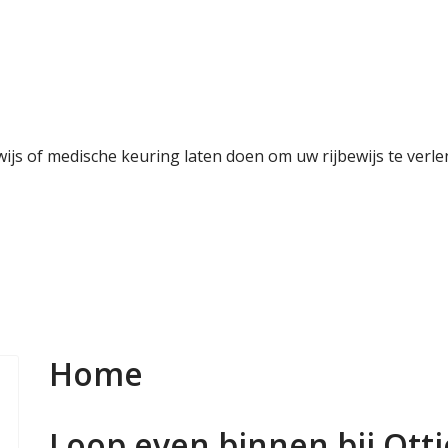
ewijs of medische keuring laten doen om uw rijbewijs te verl
Home
Loop even binnen bij Otti